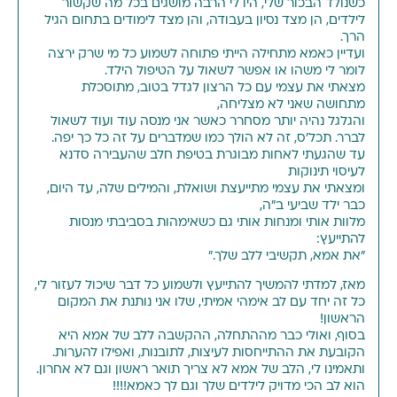
כשנולד הבכור שלי, היו לי הרבה מושגים בכל מה שקשור
לילדים, הן מצד נסיון בעבודה, והן מצד לימודים בתחום הגיל
הרך.
ועדיין כאמא מתחילה הייתי פתוחה לשמוע כל מי שרק ירצה
לומר לי משהו או אפשר לשאול על הטיפול הילד.
מצאתי את עצמי עם כל הרצון לגדל בטוב, מתוסכלת
מתחושה שאני לא מצליחה,
והגלגל נהיה יותר מסחרר כאשר אני מנסה עוד ועוד לשאול
לברר. תכל'ס, זה לא הולך כמו שמדברים על זה כל כך יפה.
עד שהגעתי לאחות מבוגרת בטיפת חלב שהעבירה סדנא
לעיסוי תינוקות
ומצאתי את עצמי מתייעצת ושואלת, והמילים שלה, עד היום,
כבר ילד שביעי ב"ה,
מלוות אותי ומנחות אותי גם כשאימהות בסביבתי מנסות
להתייעץ:
"את אמא, תקשיבי ללב שלך."
מאז, למדתי להמשיך להתייעץ ולשמוע כל דבר שיכול לעזור לי,
כל זה יחד עם לב אימהי אמיתי, שלו אני נותנת את המקום
הראשון!
בסוף, ואולי כבר מההתחלה, ההקשבה ללב של אמא היא
הקובעת את ההתייחסות לעיצות, לתובנות, ואפילו להערות.
ותאמינו לי, הלב של אמא לא צריך תואר ראשון וגם לא אחרון.
הוא לב הכי מדויק לילדים שלך וגם לך כאמא!!!!