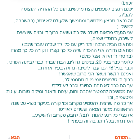
זכות!)
ישנם רגעים לפעמים קצת מתישים, ועם כל ההודיה העצומה
לקב"ה,
זה נראה מבצע מתמשך ומתמשך שלעולם לא יגמר, (בהשכבה,
למשל—)
אני הגעתי פתאום לשלב של בת נשואה ברוך ד' ובנים שיוצאים
לישיבה, בחסדי שמים,
ופתאום הבית הרבה יותר ריק עם כל ילד שב"ה עובר שלב:)
ופתאום חדרה אלי ההכרה שזה כל כך קצר!!! וקורה כל כך מהר!
(בחסדי ד' הלואי אצל כולם)
כלומר כבר בגיל 20, בניסים גדולים, הבת עברה כבר לביתה הפרטי,
וכבר בגיל 16 הבן עבר לישיבה גדולה בעיר אחרת…
ואמנם הקשר נשאר הכי קרוב שאפשר!
ברוך ה' טלפונים יומיומיים מחממי לב,
אך הם כבר לא תחת הסינר! וכבר לא לידך!
את ממשיכה להמטיר אהבה וחום, עצות ודאגה ומילים טובות, עוגות
ומטעמים, וכו'
אך כל מה שרצית להטמיע מקרוב וכו' קורה בעיקר ב16- 20 שנה
הראשונות מתוך המאה ועשרים לאוי"ט!
אז נצלי כל רגע להנות ולנצל, לחבק מקרוב ולהשקיע…
המון נחת בכל רגע, בהווה ובעתיד!
הקודם
הבא