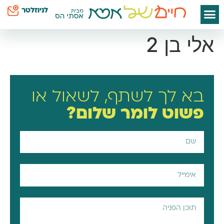
לתוכן
לניוזלטר
ספרי אסתי הס
חיים שלי
יצירת קשר
דף הבית
סודות קטנים לאמא
כח על השטיח
אלי בן 2
בא לך לשתף, לשאול או
פשוט
לומר שלום?