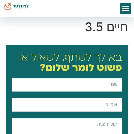
לתוכן
לניוזלטר
ספרי אסתי הס
חיים שלי
יצירת קשר
דף הבית
סודות קטנים לאמא
כח על השטיח
חיים 3.5
בא לך לשתף, לשאול או
פשוט
לומר שלום?