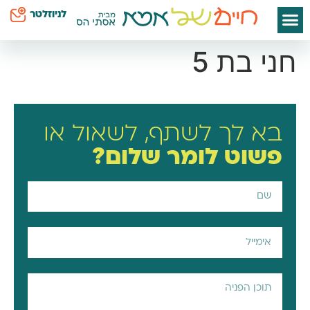
לתוכן
לניוזלטר
ספרי אסתי הס
חיים שלי
יצירת קשר
דף הבית
סודות קטנים לאמא
כח על השטיח
חני בת 5
בא לך לשתף, לשאול או
פשוט
לומר שלום?