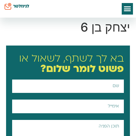
לתוכן
לניוזלטר
ספרי אסתי הס
חיים שלי
יצירת קשר
דף הבית
סודות קטנים לאמא
כח על השטיח
יצחק בן 6
בא לך לשתף, לשאול או
פשוט
לומר שלום?