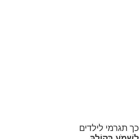
כך תגרמי לילדים
לִשְׁמֹעַ
בְּקוֹלֵךְ