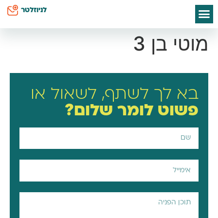
לתוכן
לניוזלטר
ספרי אסתי הס
חיים שלי
יצירת קשר
דף הבית
סודות קטנים לאמא
כח על השטיח
מוטי בן 3
בא לך לשתף, לשאול או
פשוט
לומר שלום?