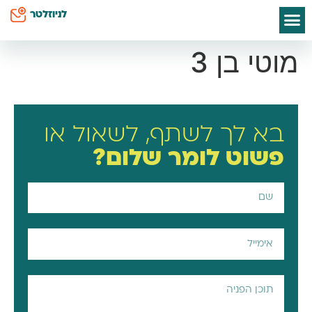
לתוכן
לניוזלטר
ספרי אסתי הס
חיים שלי
יצירת קשר
דף הבית
סודות קטנים לאמא
כח על השטיח
מוטי בן 3
בא לך לשתף, לשאול או
פשוט
לומר שלום?