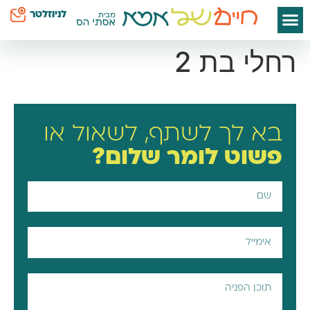
לתוכן
לניוזלטר
ספרי אסתי הס
חיים שלי
יצירת קשר
דף הבית
סודות קטנים לאמא
כח על השטיח
רחלי בת 2
בא לך לשתף, לשאול או
פשוט
לומר שלום?